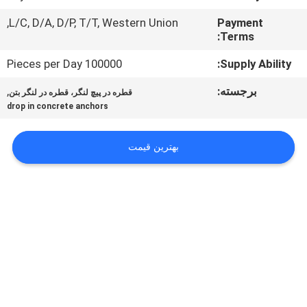
کنترل
L/C, D/A, D/P, T/T, Western Union,
Payment
کیفیت
Terms:
100000 Pieces per Day
Supply Ability:
با
برجسته:
,
قطره در پیچ لنگر، قطره در لنگر بتن
ما
drop in concrete anchors
تماس
بگیرید
بهترین قیمت
درخواست
نقل
قول
نقشه
سایت