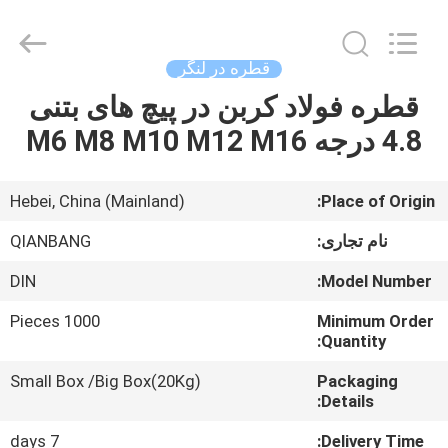
MOEN
IMPORT
AND
EXPORT
TRADING
قطره در لنگر
CO.,LTD.
All
Rights
قطره فولاد کربن در پیچ های بتنی
صفحه
Reserved.
4.8 درجه M6 M8 M10 M12 M16
اصلی
محصولات
Hebei, China (Mainland)
Place of Origin:
نام تجاری:
QIANBANG
درباره
DIN
Model Number:
ما
1000 Pieces
Minimum Order
Quantity:
تور
Small Box /Big Box(20Kg)
Packaging
کارخانه
Details:
7 days
Delivery Time: