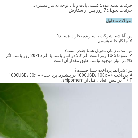
جزئیات بسته بندی: کیسه، پالت و یا با توجه به نیاز مشتری.
جزئیات تحویل: 7 روز پس از سفارش
سوالات متداول
س: آیا شما شرکت یا سازنده تجارت هستید؟
A: ما کارخانه هستیم
س: مدت زمان تحویل شما چقدر است؟
A: عموما 5-10 روز است اگر کالا در انبار باشد.
یا اگر 15-20 روز
باشد، اگر
کالا در انبار موجود نباشد، طبق مقدار آن است.
س: شرایط پرداخت شما چیست؟
A: پرداخت <= 1000USD، 100٪ در پیشبرد.
پرداخت> = 1000USD، 30٪
T / T در پیش، تعادل قبل از shippment.