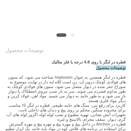
PRIVACY
POLICY
توضیحات محصول
قطره در لنگر با روی 4.8 درجه با فلز متالیک
توضیحات محصول
قطره در لنگر همچنین به عنوان Implosion شناخته می شود، که ستون
های فولادی کوچک درون آن، زن است
کلاه لبه دار
در نهایت موضوع به
سوراخ حفر شده در دیوار متصل می شود، ستون های فولادی کوچک به
طور مداوم فشرده می شوند، سر به باز شدن نیروی اصطکاک با دیوار
باز می شود و به طور جامد به دیوار می چسبد.
مواد آهن، فولاد کربن و
دیگر مواد فلزی هستند.
کاربرد برای رفع بتن، سنگ های جامد طبیعی.
قطره در لنگر IS مناسب
برای محدوده سنگین محکم بر روی پیچ و دندان های داخلی ثابت،
تجهیزات آتش نشانی، تهویه مطبوع و نصب لوله لوله اگزوز لوله های آب
گرم، دیوار، سقف مجرای بالاسنج و غیره
قطره در Anchos در داخل پیچ و مهره پیچ و مهره پیچ و مهره گسترش
برای استفاده در برنامه های فلاش کوه در مواد پایه جامد.
یک ابزار تنظیم