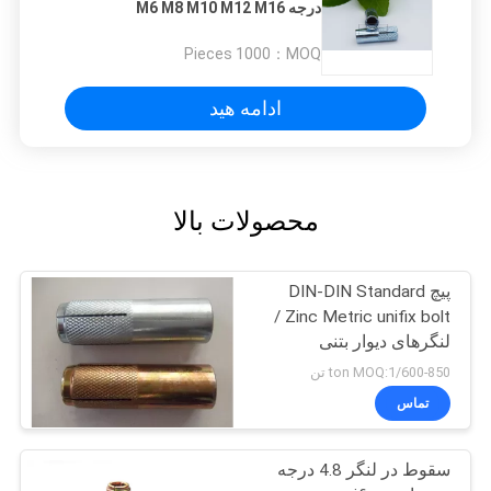
درجه M6 M8 M10 M12 M16
1000 Pieces
MOQ：
ادامه هید
محصولات بالا
پیچ DIN-DIN Standard
Zinc Metric unifix bolt /
لنگرهای دیوار بتنی
600-850/ton MOQ:1 تن
تماس
سقوط در لنگر 4.8 درجه