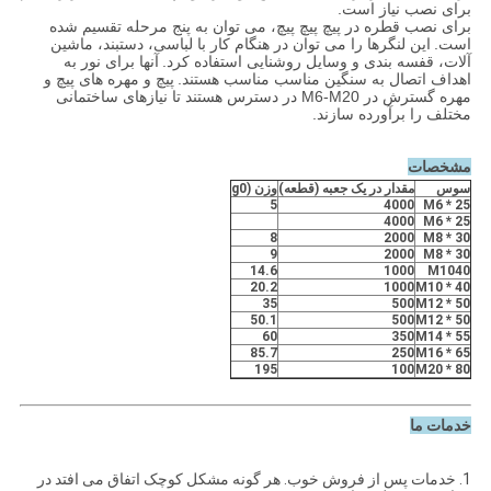
برای نصب نیاز است.
برای نصب قطره در پیچ پیچ پیچ، می توان به پنج مرحله تقسیم شده
است.
این لنگرها را می توان در هنگام کار با لباسی، دستبند، ماشین
آلات، قفسه بندی و وسایل روشنایی استفاده کرد.
آنها برای نور به
اهداف اتصال به سنگین مناسب مناسب هستند.
پیچ و مهره های پیچ و
مهره گسترش در M6-M20 در دسترس هستند تا نیازهای ساختمانی
مختلف را برآورده سازند.
مشخصات
سوس
مقدار در یک جعبه (قطعه)
وزن (g0
5
4000
M6 * 25
4000
M6 * 25
8
2000
M8 * 30
9
2000
M8 * 30
14.6
1000
M1040
20.2
1000
M10 * 40
35
500
M12 * 50
50.1
500
M12 * 50
60
350
M14 * 55
85.7
250
M16 * 65
195
100
M20 * 80
خدمات ما
1. خدمات پس از فروش خوب.
هر گونه مشکل کوچک اتفاق می افتد
در