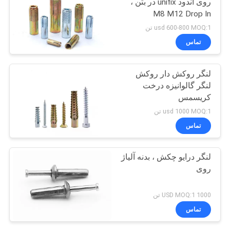
روی اندود unifix در بتن ،
M8 M12 Drop In
Expansion Anchor
usd 600-800 MOQ:1 تن
تماس
لنگر روکش دار روکش
لنگر گالوانیزه درخت
کریسمس
usd 1000 MOQ:1 تن
تماس
لنگر درایو چکش ، بدنه آلیاژ
روی
1000 USD MOQ:1 تن
تماس