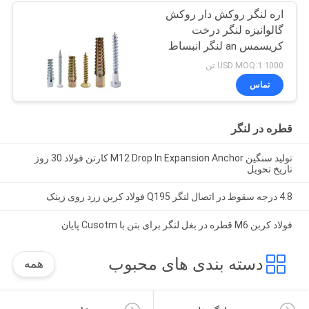
اره لنگر روکش دار روکش
گالوانیزه لنگر درخت
کریسمس an لنگر انبساط
1000 USD MOQ:1 تن
تماس
قطره در لنگر
توليد سنگين M12 Drop In Expansion Anchor کارتن فولاد 30 روز
تاريخ تحویل
4.8 درجه سقوط در اتصال لنگر Q195 فولاد کربن زرد روی زینک
فولاد کربن M6 قطره در بغل لنگر برای بتن با Cusotm پایان
دسته بندی های محبوب
همه