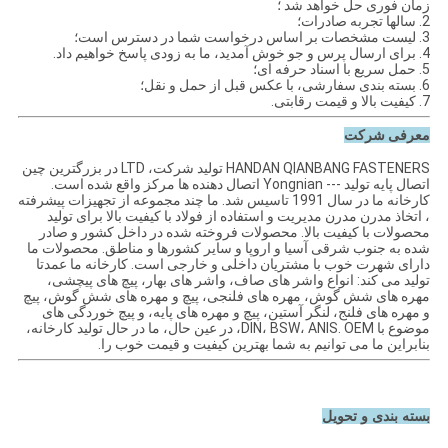
زمان فوری حل
خواهد شد
؛
2. سالها تجربه صادرات؛
3. لیست مشخصات بر اساس درخواست شما در دسترس است؛
4. برای ارسال پرس و جو خوش آمدید، ما به زودی پاسخ خواهیم داد.
5. حمل سریع با اسناد حرفه ای؛
6. بسته بندی سفارشی، با عکس قبل از حمل و نقل؛
7. کیفیت بالا و قیمت رقابتی.
معرفی شرکت
HANDAN QIANBANG FASTENERS تولید شرکت، LTD
در بزرگترین چین
اتصال پایه تولید --- Yongnian
اتصال دهنده ها مرکز واقع شده است.
کارخانه ما در سال 1991 تاسیس شد. ما چند مجموعه از
تجهیزات
پیشرفته
، اتخاذ مدرن مدرن مدیریت و استفاده از
فولاد با کیفیت بالا برای تولید
محصولات با کیفیت بالا.
محصولات فروخته شده
در داخل کشور و صادر
شده به جنوب شرقی آسیا و اروپا
و سایر کشورها و مناطق.
محصولات ما
دارای شهرت خوب با
مشتریان داخلی و خارجی است.
کارخانه ما عمدتا
تولید می کند: انواع واشر های صاف، واشر های بهار،
پیچ های پیچشی،
مهره های شش گوش، مهره های فلنجی، پیچ و مهره های شش گوش، پیچ
و مهره های فلنج،
لنگر
آستین، پیچ و مهره های
پایه، و پیچ خوردگی های
موضوع با DIN، BSW، ANIS.
OEM، در عین حال، ما در حال تولید کارخانه،
بنابراین ما
می
توانیم
به شما بهترین کیفیت و قیمت خوب را.
بسته بندی و تحویل